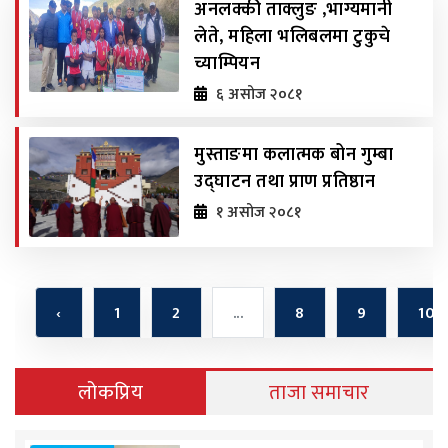
अनलक्की ताक्लुङ ,भाग्यमानी
लेते, महिला भलिबलमा टुकुचे
च्याम्पियन
६ असोज २०८१
मुस्ताङमा कलात्मक बोन गुम्बा
उद्घाटन तथा प्राण प्रतिष्ठान
१ असोज २०८१
‹
1
2
...
8
9
10
लोकप्रिय
ताजा समाचार