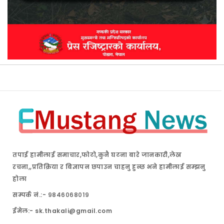
तपाई हामीलाई समाचार,फोटो,कुनै घटना बारे जानकारी,लेख
रचना,,प्रतिक्रिया र बिज्ञापन छपाउन चाहनु हुन्छ भने हामीलाई सम्झनु
होला
सम्पर्क नं.:- ९८४६०६८०१९
ईमेल:- sk.thakali@gmail.com