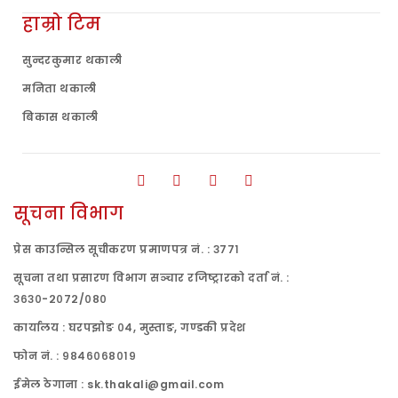
हाम्रो टिम
सुन्दरकुमार थकाली
मनिता थकाली
बिकास थकाली
सूचना विभाग
प्रेस काउन्सिल सूचीकरण प्रमाणपत्र नं. : ३७७१
सूचना तथा प्रसारण विभाग सञ्चार रजिष्ट्रारको दर्ता नं. :
३६३०-२०७२/०८०
कार्यालय : घरपझोङ ०४, मुस्ताङ, गण्डकी प्रदेश
फोन नं. : ९८४६०६८०१९
ईमेल ठेगाना : sk.thakali@gmail.com