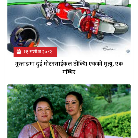
११ असोज २०८२
मुस्ताङमा दुई मोटरसाईकल ठोक्दिा एकको मृत्यु, एक
गम्भिर