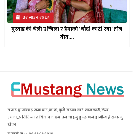
३२ साउन २०८२
मुस्ताङकी चेली एन्जिला र हेमाको ‘चाँदी काटी रैया’ तीज
गीत....
तपाई हामीलाई समाचार,फोटो,कुनै घटना बारे जानकारी,लेख
रचना,,प्रतिक्रिया र बिज्ञापन छपाउन चाहनु हुन्छ भने हामीलाई सम्झनु
होला
सम्पर्क नं.:- ९८४६०६८०१९