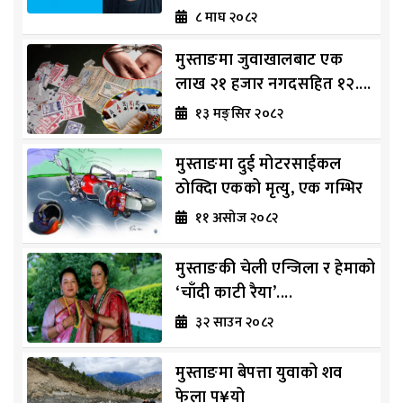
८ माघ २०८२
मुस्ताङमा जुवाखालबाट एक
लाख २१ हजार नगदसहित १२....
१३ मङ्सिर २०८२
मुस्ताङमा दुई मोटरसाईकल
ठोक्दिा एकको मृत्यु, एक गम्भिर
११ असोज २०८२
मुस्ताङकी चेली एन्जिला र हेमाको
‘चाँदी काटी रैया’....
३२ साउन २०८२
मुस्ताङमा बेपत्ता युवाको शव
फेला प¥यो