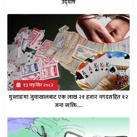
उद्घोष
१३ मङ्सिर २०८२
मुस्ताङमा जुवाखालबाट एक लाख २१ हजार नगदसहित १२
जना व्यक्ति....