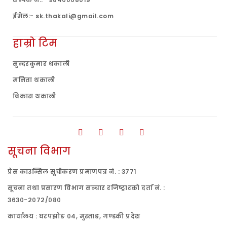
ईमेल:- sk.thakali@gmail.com
हाम्रो टिम
सुन्दरकुमार थकाली
मनिता थकाली
बिकास थकाली
सूचना विभाग
प्रेस काउन्सिल सूचीकरण प्रमाणपत्र नं. : ३७७१
सूचना तथा प्रसारण विभाग सञ्चार रजिष्ट्रारको दर्ता नं. :
३६३०-२०७२/०८०
कार्यालय : घरपझोङ ०४, मुस्ताङ, गण्डकी प्रदेश