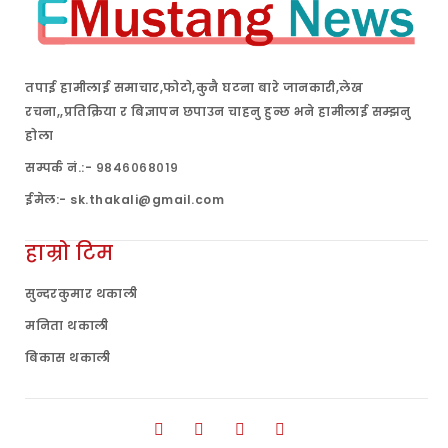
तपाई हामीलाई समाचार,फोटो,कुनै घटना बारे जानकारी,लेख
रचना,,प्रतिक्रिया र बिज्ञापन छपाउन चाहनु हुन्छ भने हामीलाई सम्झनु
होला
सम्पर्क नं.:- ९८४६०६८०१९
ईमेल:- sk.thakali@gmail.com
हाम्रो टिम
सुन्दरकुमार थकाली
मनिता थकाली
बिकास थकाली