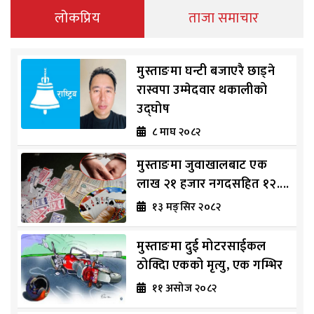
लोकप्रिय
ताजा समाचार
मुस्ताङमा घन्टी बजाएरै छाड्ने
रास्वपा उम्मेदवार थकालीको
उद्घोष
८ माघ २०८२
मुस्ताङमा जुवाखालबाट एक
लाख २१ हजार नगदसहित १२....
१३ मङ्सिर २०८२
मुस्ताङमा दुई मोटरसाईकल
ठोक्दिा एकको मृत्यु, एक गम्भिर
११ असोज २०८२