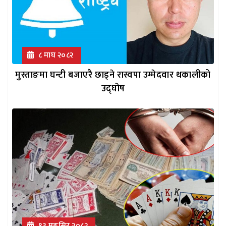
८ माघ २०८२
मुस्ताङमा घन्टी बजाएरै छाड्ने रास्वपा उम्मेदवार थकालीको
उद्घोष
१३ मङ्सिर २०८२