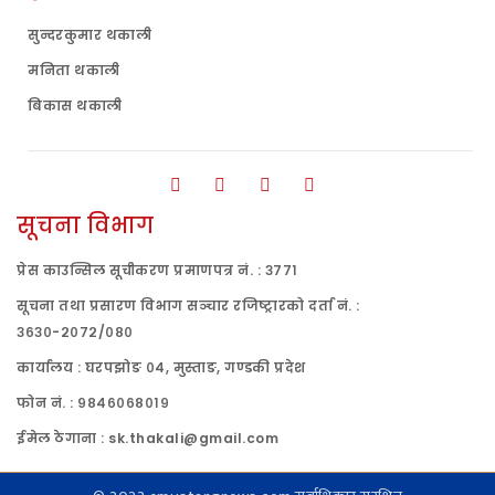
सुन्दरकुमार थकाली
मनिता थकाली
बिकास थकाली
सूचना विभाग
प्रेस काउन्सिल सूचीकरण प्रमाणपत्र नं. : ३७७१
सूचना तथा प्रसारण विभाग सञ्चार रजिष्ट्रारको दर्ता नं. :
३६३०-२०७२/०८०
कार्यालय : घरपझोङ ०४, मुस्ताङ, गण्डकी प्रदेश
फोन नं. : ९८४६०६८०१९
ईमेल ठेगाना : sk.thakali@gmail.com