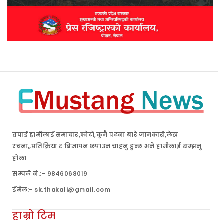
तपाई हामीलाई समाचार,फोटो,कुनै घटना बारे जानकारी,लेख
रचना,,प्रतिक्रिया र बिज्ञापन छपाउन चाहनु हुन्छ भने हामीलाई सम्झनु
होला
सम्पर्क नं.:- ९८४६०६८०१९
ईमेल:- sk.thakali@gmail.com
हाम्रो टिम