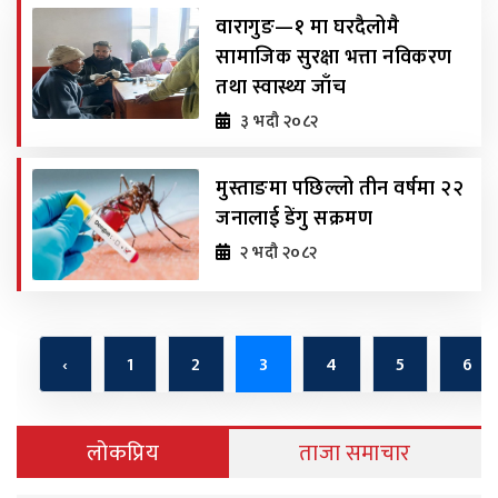
वारागुङ—१ मा घरदैलोमै
सामाजिक सुरक्षा भत्ता नविकरण
तथा स्वास्थ्य जाँच
३ भदौ २०८२
मुस्ताङमा पछिल्लो तीन वर्षमा २२
जनालाई डेंगु सक्रमण
२ भदौ २०८२
‹
1
2
3
4
5
6
लोकप्रिय
ताजा समाचार