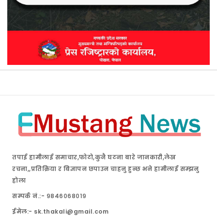
तपाई हामीलाई समाचार,फोटो,कुनै घटना बारे जानकारी,लेख
रचना,,प्रतिक्रिया र बिज्ञापन छपाउन चाहनु हुन्छ भने हामीलाई सम्झनु
होला
सम्पर्क नं.:- ९८४६०६८०१९
ईमेल:- sk.thakali@gmail.com