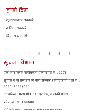
हाम्रो टिम
सुन्दरकुमार थकाली
मनिता थकाली
बिकास थकाली
सूचना विभाग
प्रेस काउन्सिल सूचीकरण प्रमाणपत्र नं. : ३७७१
सूचना तथा प्रसारण विभाग सञ्चार रजिष्ट्रारको दर्ता नं. :
३६३०-२०७२/०८०
कार्यालय : घरपझोङ ०४, मुस्ताङ, गण्डकी प्रदेश
फोन नं. : ९८४६०६८०१९
ईमेल ठेगाना : sk.thakali@gmail.com