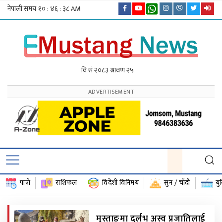
पात्रो
राशिफल
विदेशी विनिमय
सुन / चाँदी
यु
मुस्ताङमा दुर्लभ अस्व प्रजातिलाई