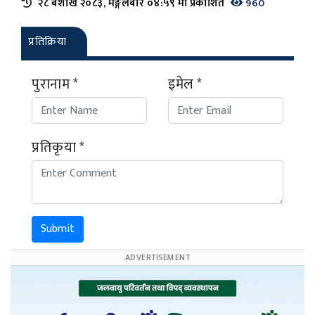
२८ ब‌ैशाख २०८३, मङ्गलबार ०४:५९ मा प्रकाशित
960
प्रतिक्रिया
पुरानाम *
इमेल *
प्रतिकृया *
Submit