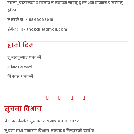
रचना,,प्रतिक्रिया र बिज्ञापन छपाउन चाहनु हुन्छ भने हामीलाई सम्झनु
होला
सम्पर्क नं.:- ९८४६०६८०१९
ईमेल:- sk.thakali@gmail.com
हाम्रो टिम
सुन्दरकुमार थकाली
मनिता थकाली
बिकास थकाली
सूचना विभाग
प्रेस काउन्सिल सूचीकरण प्रमाणपत्र नं. : ३७७१
सूचना तथा प्रसारण विभाग सञ्चार रजिष्ट्रारको दर्ता नं. :