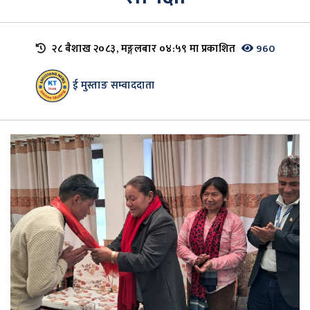
२८ ब‌ैशाख २०८३, मङ्गलबार ०४:५९ मा प्रकाशित
960
ई मुस्ताङ सम्वाददाता