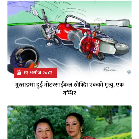
११ असोज २०८२
मुस्ताङमा दुई मोटरसाईकल ठोक्दिा एकको मृत्यु, एक
गम्भिर