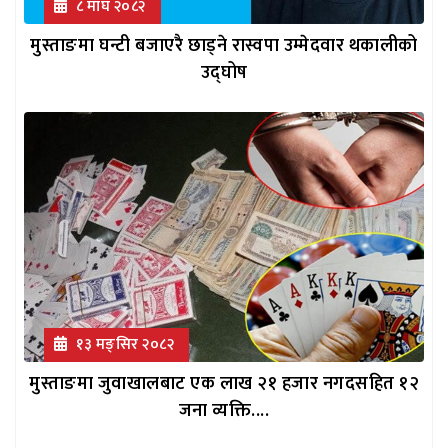
८ माघ २०८२
मुस्ताङमा घन्टी बजाएरै छाड्ने रास्वपा उम्मेदवार थकालीको
उद्घोष
१३ मङ्सिर २०८२
मुस्ताङमा जुवाखालबाट एक लाख २१ हजार नगदसहित १२
जना व्यक्ति....