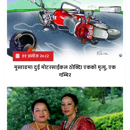
११ असोज २०८२
मुस्ताङमा दुई मोटरसाईकल ठोक्दिा एकको मृत्यु, एक
गम्भिर