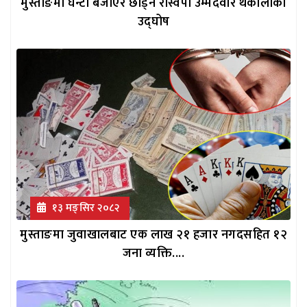
मुस्ताङमा घन्टी बजाएरै छाड्ने रास्वपा उम्मेदवार थकालीको
उद्घोष
१३ मङ्सिर २०८२
मुस्ताङमा जुवाखालबाट एक लाख २१ हजार नगदसहित १२
जना व्यक्ति....