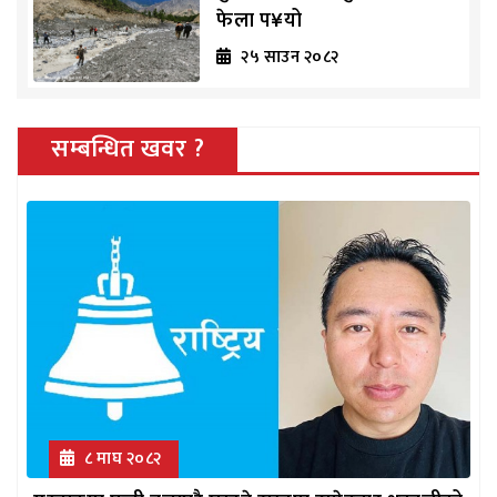
फेला प¥यो
२५ साउन २०८२
सम्बन्धित खवर ?
८ माघ २०८२