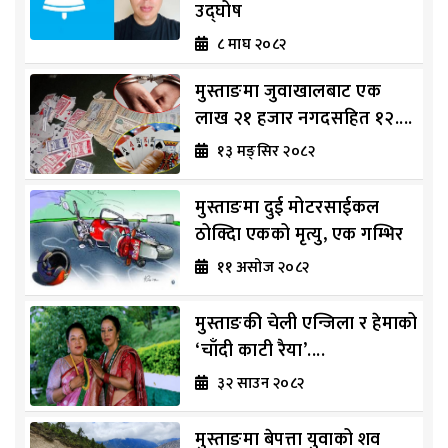
उद्घोष
८ माघ २०८२
मुस्ताङमा जुवाखालबाट एक
लाख २१ हजार नगदसहित १२....
१३ मङ्सिर २०८२
मुस्ताङमा दुई मोटरसाईकल
ठोक्दिा एकको मृत्यु, एक गम्भिर
११ असोज २०८२
मुस्ताङकी चेली एन्जिला र हेमाको
‘चाँदी काटी रैया’....
३२ साउन २०८२
मुस्ताङमा बेपत्ता युवाको शव