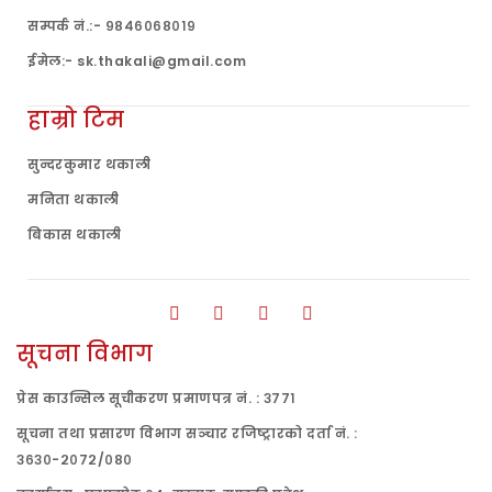
सम्पर्क नं.:- ९८४६०६८०१९
ईमेल:- sk.thakali@gmail.com
हाम्रो टिम
सुन्दरकुमार थकाली
मनिता थकाली
बिकास थकाली
सूचना विभाग
प्रेस काउन्सिल सूचीकरण प्रमाणपत्र नं. : ३७७१
सूचना तथा प्रसारण विभाग सञ्चार रजिष्ट्रारको दर्ता नं. :
३६३०-२०७२/०८०