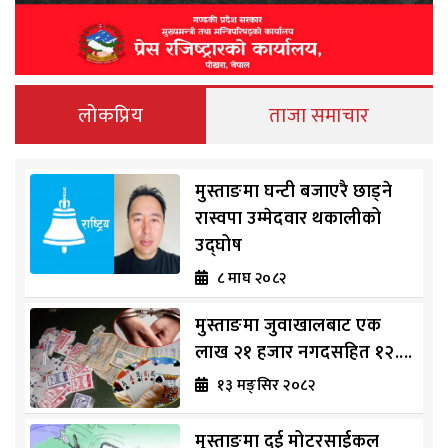
लोकप्रिय
ताजा समाचार
मुस्ताङमा घन्टी बजाएरै छाड्ने
रास्वपा उम्मेदवार थकालीको
उद्घोष
८ माघ २०८२
मुस्ताङमा जुवाखालबाट एक
लाख २१ हजार नगदसहित १२....
१३ मङ्सिर २०८२
मुस्ताङमा दुई मोटरसाईकल