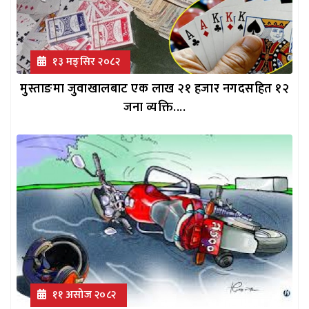
१३ मङ्सिर २०८२
मुस्ताङमा जुवाखालबाट एक लाख २१ हजार नगदसहित १२
जना व्यक्ति....
११ असोज २०८२