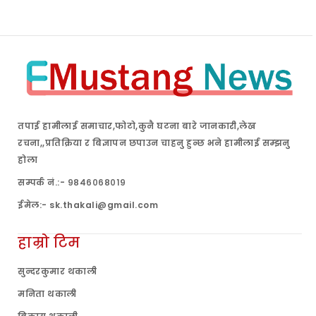
तपाई हामीलाई समाचार,फोटो,कुनै घटना बारे जानकारी,लेख
रचना,,प्रतिक्रिया र बिज्ञापन छपाउन चाहनु हुन्छ भने हामीलाई सम्झनु
होला
सम्पर्क नं.:- ९८४६०६८०१९
ईमेल:- sk.thakali@gmail.com
हाम्रो टिम
सुन्दरकुमार थकाली
मनिता थकाली