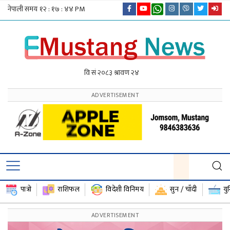
पात्रो
राशिफल
विदेशी विनिमय
सुन / चाँदी
यु