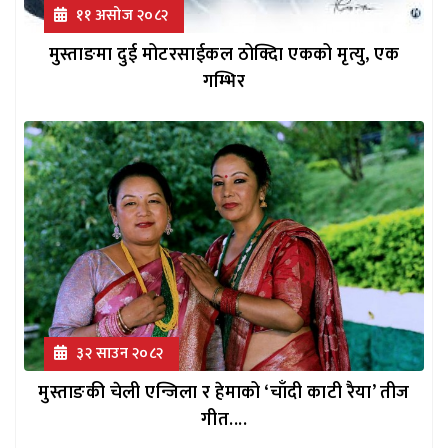
११ असोज २०८२
मुस्ताङमा दुई मोटरसाईकल ठोक्दिा एकको मृत्यु, एक
गम्भिर
३२ साउन २०८२
मुस्ताङकी चेली एन्जिला र हेमाको ‘चाँदी काटी रैया’ तीज
गीत....