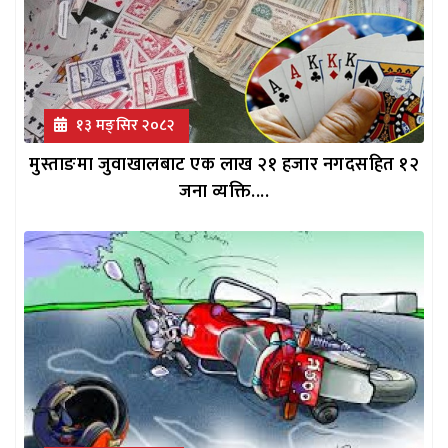
१३ मङ्सिर २०८२
मुस्ताङमा जुवाखालबाट एक लाख २१ हजार नगदसहित १२
जना व्यक्ति....