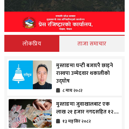
लोकप्रिय
ताजा समाचार
मुस्ताङमा घन्टी बजाएरै छाड्ने
रास्वपा उम्मेदवार थकालीको
उद्घोष
८ माघ २०८२
मुस्ताङमा जुवाखालबाट एक
लाख २१ हजार नगदसहित १२....
१३ मङ्सिर २०८२