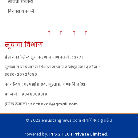
मनिता थकाली
बिकास थकाली
सूचना विभाग
प्रेस काउन्सिल सूचीकरण प्रमाणपत्र नं. : ३७७१
सूचना तथा प्रसारण विभाग सञ्चार रजिष्ट्रारको दर्ता नं. :
३६३०-२०७२/०८०
कार्यालय : घरपझोङ ०४, मुस्ताङ, गण्डकी प्रदेश
फोन नं. : ९८४६०६८०१९
ईमेल ठेगाना : sk.thakali@gmail.com
© 2023 emustangnews.com सर्वाधिकार सुरक्षित
Powered by:
PPSG TECH Private Limited.