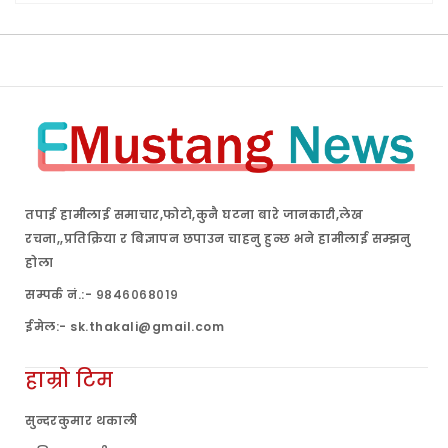
तपाई हामीलाई समाचार,फोटो,कुनै घटना बारे जानकारी,लेख
रचना,,प्रतिक्रिया र बिज्ञापन छपाउन चाहनु हुन्छ भने हामीलाई सम्झनु
होला
सम्पर्क नं.:- ९८४६०६८०१९
ईमेल:- sk.thakali@gmail.com
हाम्रो टिम
सुन्दरकुमार थकाली