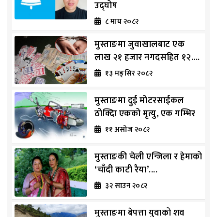
उद्घोष
८ माघ २०८२
मुस्ताङमा जुवाखालबाट एक
लाख २१ हजार नगदसहित १२....
१३ मङ्सिर २०८२
मुस्ताङमा दुई मोटरसाईकल
ठोक्दिा एकको मृत्यु, एक गम्भिर
११ असोज २०८२
मुस्ताङकी चेली एन्जिला र हेमाको
‘चाँदी काटी रैया’....
३२ साउन २०८२
मुस्ताङमा बेपत्ता युवाको शव