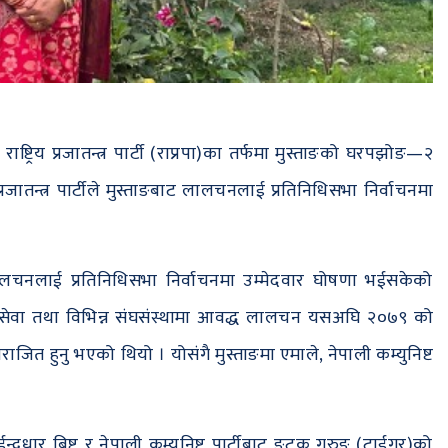
्ट्रिय प्रजातन्त्र पार्टी (राप्रपा)का तर्फमा मुस्ताङको घरपझोङ—२
रजातन्त्र पार्टीले मुस्ताङबाट लालचनलाई प्रतिनिधिसभा निर्वाचनमा
एकी लालचनलाई प्रतिनिधिसभा निर्वाचनमा उम्मेदवार घोषणा भईसकेको
ेवा तथा विभिन्न संघसंस्थामा आवद्ध लालचन यसअघि २०७९ को
ित हुनु भएको थियो । योसंगै मुस्ताङमा एमाले, नेपाली कम्युनिष्ट
न्द्रधार बिष्ट र नेपाली कम्युनिष्ट पार्टीबाट ङुटुक गुरुङ (टाईगर)को