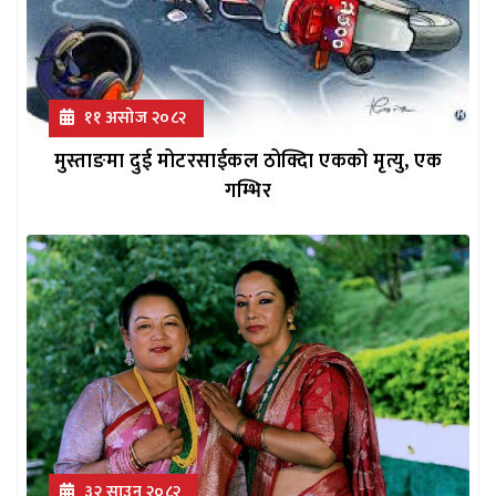
११ असोज २०८२
मुस्ताङमा दुई मोटरसाईकल ठोक्दिा एकको मृत्यु, एक
गम्भिर
३२ साउन २०८२