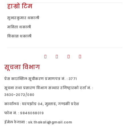
हाम्रो टिम
सुन्दरकुमार थकाली
मनिता थकाली
बिकास थकाली
सूचना विभाग
प्रेस काउन्सिल सूचीकरण प्रमाणपत्र नं. : ३७७१
सूचना तथा प्रसारण विभाग सञ्चार रजिष्ट्रारको दर्ता नं. :
३६३०-२०७२/०८०
कार्यालय : घरपझोङ ०४, मुस्ताङ, गण्डकी प्रदेश
फोन नं. : ९८४६०६८०१९
ईमेल ठेगाना : sk.thakali@gmail.com