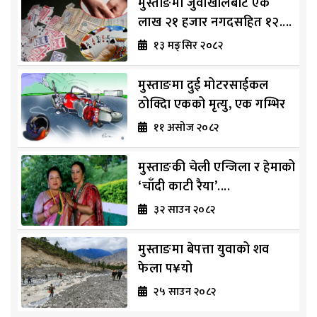
मुस्ताङमा जुवाखालबाट एक
लाख २१ हजार नगदसहित १२....
१३ मङ्सिर २०८२
मुस्ताङमा दुई मोटरसाईकल
ठोक्दिा एकको मृत्यु, एक गम्भिर
११ असोज २०८२
मुस्ताङकी चेली एन्जिला र हेमाको
‘चाँदी काटी रैया’....
३२ साउन २०८२
मुस्ताङमा बेपत्ता युवाको शव
फेला प¥यो
२५ साउन २०८२