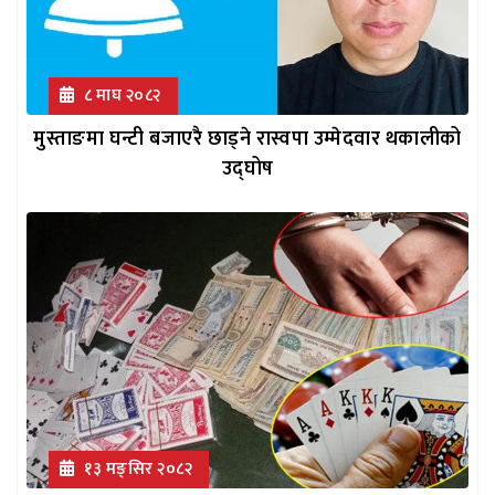
८ माघ २०८२
मुस्ताङमा घन्टी बजाएरै छाड्ने रास्वपा उम्मेदवार थकालीको
उद्घोष
१३ मङ्सिर २०८२