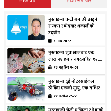
लोकप्रिय
ताजा समाचार
मुस्ताङमा घन्टी बजाएरै छाड्ने
रास्वपा उम्मेदवार थकालीको
उद्घोष
८ माघ २०८२
मुस्ताङमा जुवाखालबाट एक
लाख २१ हजार नगदसहित १२....
१३ मङ्सिर २०८२
मुस्ताङमा दुई मोटरसाईकल
ठोक्दिा एकको मृत्यु, एक गम्भिर
११ असोज २०८२
मुस्ताङकी चेली एन्जिला र हेमाको