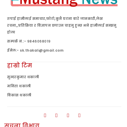
तपाई हामीलाई समाचार,फोटो,कुनै घटना बारे जानकारी,लेख
रचना,,प्रतिक्रिया र बिज्ञापन छपाउन चाहनु हुन्छ भने हामीलाई सम्झनु
होला
सम्पर्क नं.:- ९८४६०६८०१९
ईमेल:- sk.thakali@gmail.com
हाम्रो टिम
सुन्दरकुमार थकाली
मनिता थकाली
बिकास थकाली
सूचना विभाग